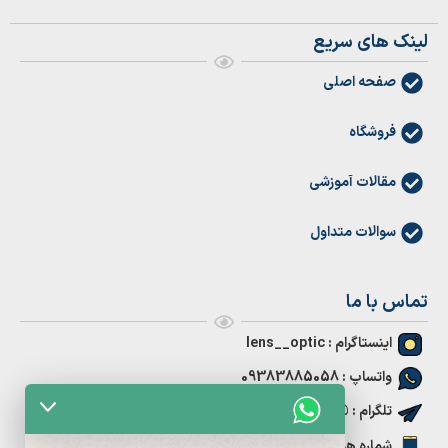
لینک های سریع
صفحه اصلی
فروشگاه
مقالات آموزشی
سوالات متداول
تماس با ما
اینستاگرام : lens__optic
واتساپ : 09383885058
تلگرام : @test
شماره همراه : 09383885058