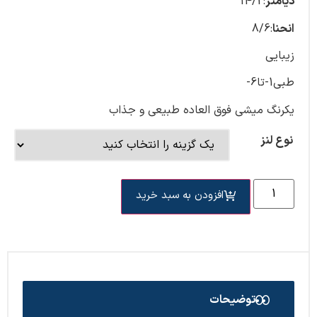
دیامتر
:14/2
انحنا
:8/6
زیبایی
طبی1-تا6-
یکرنگ میشی فوق العاده طبیعی و جذاب
نوع لنز
افزودن به سبد خرید
توضیحات