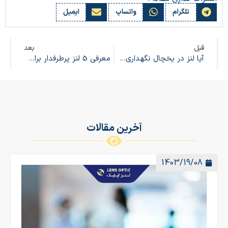
تلگرام
واتساپ
ایمیل
قبل
بعد
آیا لنز در یخچال نگهداری شود؟ نگهداری لنز چشم
معرفی 5 لنز پرطرفدار برای پوست سبزه
آخرین مقالات
1403/19/08